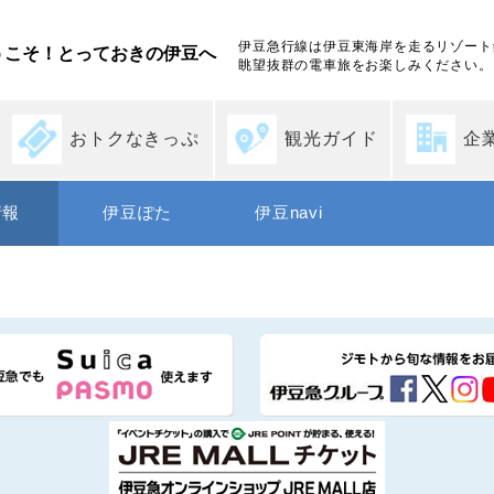
伊豆急行線は伊豆東海岸を走るリゾート
うこそ！とっておきの伊豆へ
眺望抜群の電車旅をお楽しみください。
おトクなきっぷ
観光ガイド
企
情報
伊豆ぽた
伊豆navi