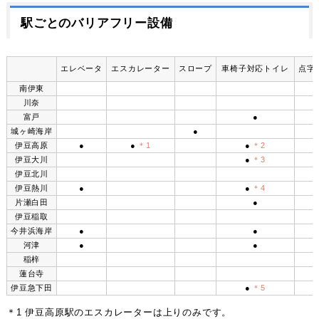
駅ごとのバリアフリー設備
エレベータ
エスカレーター
スロープ
車椅子対応トイレ
点字
南伊東
川奈
富戸
●
城ヶ崎海岸
●
伊豆高原
●
●
＊1
●
＊2
伊豆大川
●
＊3
伊豆北川
伊豆熱川
●
●
＊4
片瀬白田
●
伊豆稲取
今井浜海岸
●
●
河津
●
●
稲梓
蓮台寺
伊豆急下田
●
＊5
＊1 伊豆高原駅のエスカレーターは上りのみです。