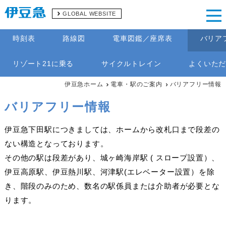
GLOBAL WEBSITE
時刻表
路線図
電車図鑑／座席表
バリア
リゾート21に乗る
サイクルトレイン
よくいた
伊豆急ホーム
電車・駅のご案内
バリアフリー情報
バリアフリー情報
伊豆急下田駅につきましては、ホームから改札口まで段差の
ない構造となっております。
その他の駅は段差があり、城ヶ崎海岸駅 ( スロープ設置）、
伊豆高原駅、伊豆熱川駅、河津駅(エレベーター設置）を除
き、階段のみのため、数名の駅係員または介助者が必要とな
ります。