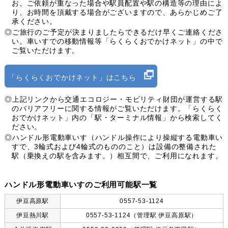
お、ご依頼が重なった場合や駅員配置や駅の構造等の理由によ
り、お時間を頂戴する場合がございますので、あらかじめご了
承ください。
◎ご旅行のご予定が決まりましたらできるだけ早くご連絡くださ
い。車いすでの移動情報等「らくらくおでかけネット」の中で
ご覧いただけます。
「らくらくおでかけネット」はこちら
◎上記リンクから交通エコロジー・モビリティ財団が運営する駅
のバリアフリーに関する情報がご覧いただけます。「らくらく
おでかけネット」内の「駅・ターミナル情報」から検索してく
ださい。
◎ハンドル形電動車いす（ハンドル操作により操縦する電動車い
すで、3輪式および4輪式のもののこと）は設備の整備された
駅（乗換えの駅を含みます。）相互間で、ご利用になれます。
ハンドル形電動車いすのご利用可能駅一覧
伊豆高原駅
0557-53-1124
伊豆熱川駅
0557-53-1124（管理駅 伊豆高原駅）