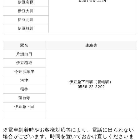
0557-53-1124
伊豆高原
伊豆大川
伊豆北川
伊豆熱川
駅名
連絡先
片瀬白田
伊豆稲取
今井浜海岸
河津
伊豆急下田駅（管轄駅）
0558-22-3202
稲梓
蓮台寺
伊豆急下田
※電車到着時やお客様対応等により、電話に出られない
場合がございます。時間を置いておかけ直しくださいま