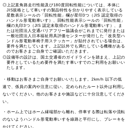
◎上記直角路走行性能及び180度回転性能については、本体に
JIS規格として車いすの製品特性を分かりやすく表示している
星数表示シールの「回転性能」欄が星印3つ（JIS 認定取得の
ハンドル形電動車いす）、回転性能表示シールの「回転性能」
欄の丸印3つ（JIS 認定未取得のハンドル形電動車いす）、ま
たは社団法人交通バリアフリー協議会がこれまでに発行または
一般社団法人日本福祉用具評価センターが発行した「改良型ハ
ンドル形電動車椅子用ステッカー」が貼付されている場合は、
要件を満たしています。上記以外でも満たしている機種がある
のでお客さまご自身でご確認いただきます。
◎設備等の設計は、国土交通省のガイドラインを踏まえ、上記の
要件としているため要件を満たす車いすでのご利用をお願いい
たします。
・移動はお客さまご自身でお願いいたします。2km/h 以下の低
速で、係員の案内や注意に従い、定められたルート以外は利用し
ないでください。他のお客さまや施設などに十分注意してくださ
い。
・ホーム上ではホーム縁端部から離れ、停車する際は転落や流転
のないようハンドル形電動車いすを線路と平行にし、ブレーキを
かけてください。