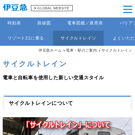
GLOBAL WEBSITE
時刻表
路線図
電車図鑑／座席表
バリア
リゾート21に乗る
サイクルトレイン
よくいた
伊豆急ホーム
電車・駅のご案内
サイクルトレイン
サイクルトレイン
電車と自転車を使用した新しい交通スタイル
サイクルトレインについて