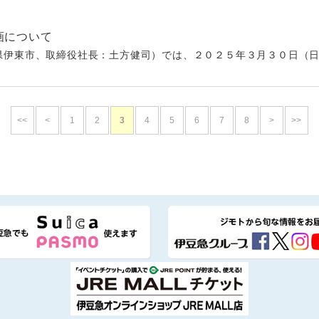
画について
伊東市、取締役社長：土方健司）では、２０２５年３月３０日（日）よ
<<
<
1
2
3
4
5
6
7
8
>
>>