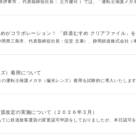
伊東市 、代表取締役社長： 土方健司 ）では、「運転士保護メガネ 偏
めがコラボレーション！ 「鉄道むすめ クリアファイル」
岡県三島市、代表取締役社長：伍堂 文康）、静岡鉄道株式会社（本社
ンズ）着用について
の運転士保護メガネ（偏光レンズ）着用を試験的に導入いたします。 （
運賃改定の実施について（２０２６年３月）
てに鉄道旅客運賃の変更認可申請をしておりましたが、本日認可を受け