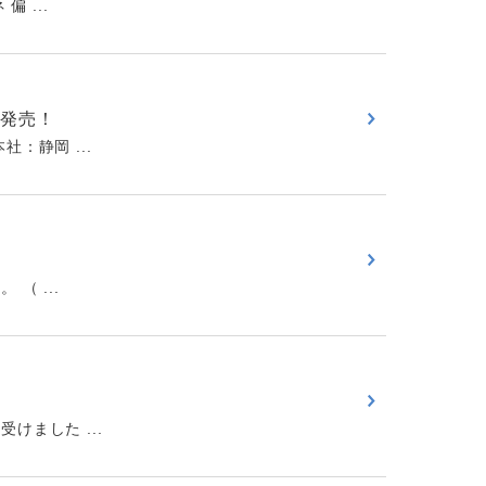
 ...
を発売！
：静岡 ...
 ...
ました ...